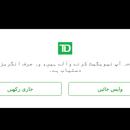
حہ آپ نیویگیٹ کرنے والے ہیں، وہ صرف انگریزی
دستیاب ہے۔
واپس جائیں
جاری رکھیں